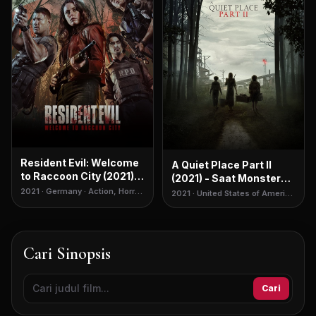
Resident Evil: Welcome
A Quiet Place Part II
to Raccoon City (2021) -
(2021) - Saat Monster
Reboot yang
Peka Suara Kembali
2021 · Germany · Action, Horror,
2021 · United States of America
Mengecewakan
Science Fiction
Menebar Teror
· Science Fiction, Thriller,
Horror
Cari Sinopsis
Cari