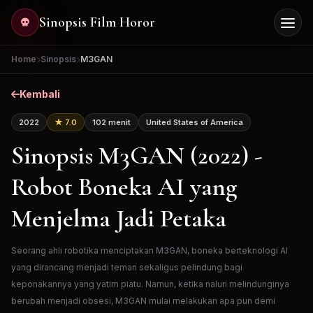
Lewati ke konten
Sinopsis Film Horor
Men
Home
Sinopsis
M3GAN
Kembali
2022
★ 7.0
102 menit
United States of America
Sinopsis M3GAN (2022) -
Robot Boneka AI yang
Menjelma Jadi Petaka
Seorang ahli robotika menciptakan M3GAN, boneka berteknologi AI
yang dirancang menjadi teman sekaligus pelindung bagi
keponakannya yang yatim piatu. Namun, ketika naluri melindunginya
berubah menjadi obsesi, M3GAN mulai melakukan apa pun demi